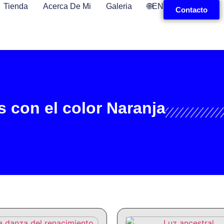
Tienda
Acerca De Mi
Galeria
🌐EN
Contacto
s con el color Naranja