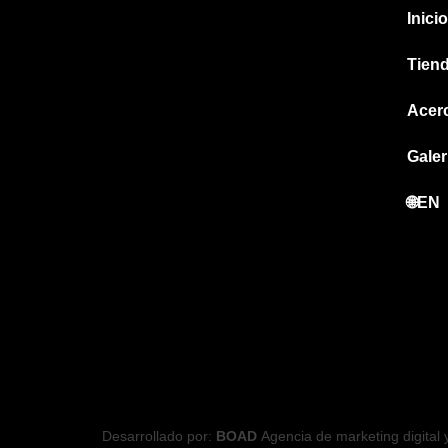
Inicio
Tien
Acer
Galer
🌐EN
Desarrollado por:
BOAD
Agencia de marketing digital