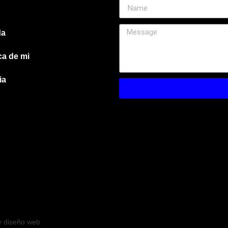
da
ca de mi
ia
y
diseño web