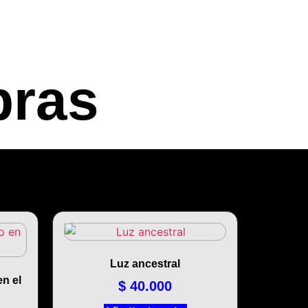
bras
Luz ancestral
n el
$
40.000