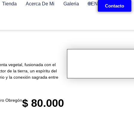
Tienda
Acerca De Mi
Galeria
🌐EN
Contacto
enta vegetal, fusionada con el
or de la tierra, un espíritu del
rio y la conexión sagrada entre
$
80.000
ero Obregón