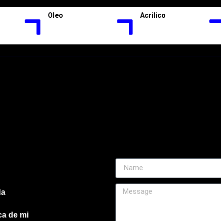
Oleo
Acrilico
da
ca de mi