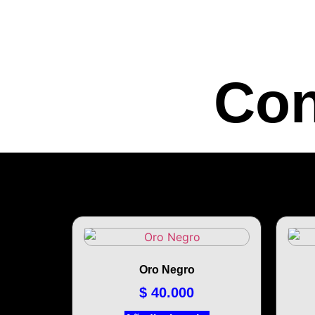
Con
Oro Negro
$
40.000