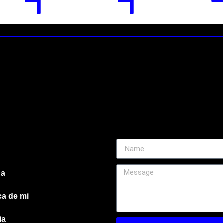
da
ca de mi
ia