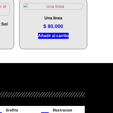
Una linea
 Sol
$
80.000
Añadir al carrito
Grafito
Illustracion