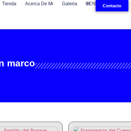
Tienda
Acerca De Mi
Galeria
🌐EN
Contacto
en marco