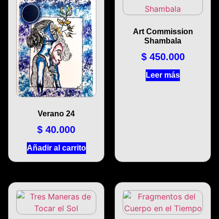
Art Commission
Shambala
$
450.000
Leer más
Verano 24
$
40.000
Añadir al carrito